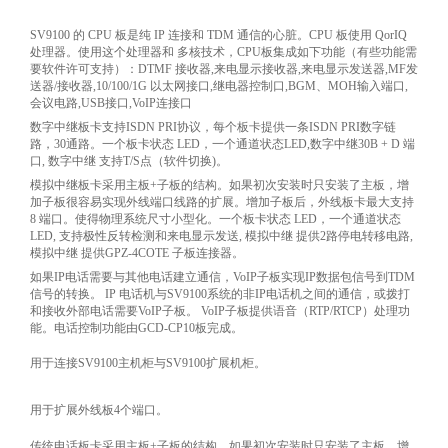
SV9100 的 CPU 板是纯 IP 连接和 TDM 通信的心脏。CPU 板使用 QorIQ
处理器。使用这个处理器和 多核技术，CPU板集成如下功能（有些功能需
要软件许可支持）：DTMF 接收器,来电显示接收器,来电显示发送器,MF发
送器/接收器,10/100/1G 以太网接口,继电器控制口,BGM、MOH输入端口,
会议电路,USB接口,VoIP连接口
数字中继板卡支持ISDN PRI协议，每个板卡提供一条ISDN PRI数字链
路，30通路。一个板卡状态 LED，一个通道状态LED,数字中继30B + D 端
口, 数字中继 支持T/S点（软件切换)。
模拟中继板卡采用主板+子板的结构。如果初次安装时只安装了主板，增
加子板很容易实现外线端口线路的扩展。增加子板后，外线板卡最大支持
8 端口。使得物理系统尺寸小型化。一个板卡状态 LED，一个通道状态
LED, 支持极性反转检测和来电显示发送, 模拟中继 提供2路停电转移电路,
模拟中继 提供GPZ-4COTE 子板连接器。
如果IP电话需要与其他电话建立通信，VoIP子板实现IP数据包信号到TDM
信号的转换。 IP 电话机与SV9100系统的非IP电话机之间的通信，或拨打
和接收外部电话需要VoIP子板。 VoIP子板提供语音（RTP/RTCP）处理功
能。电话控制功能由GCD-CP10板完成。
用于连接SV9100主机柜与SV9100扩展机柜。
用于扩展外线板4个端口。
传统电话板卡采用主板+子板的结构。如果初次安装时只安装了主板，增