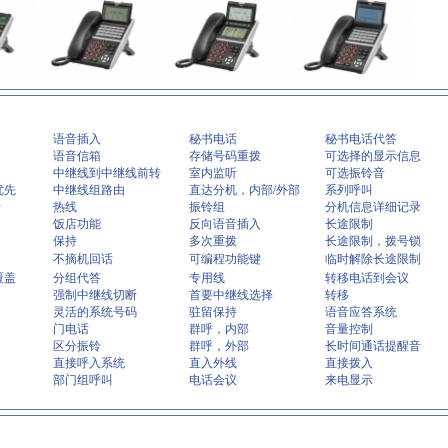
语音插入
秘书电话
秘书电话代答
语音信箱
存储号码重拨
可选择的显示信息
中继线到中继线前转
室内监听
可选振铃音
优先
中继线组路由
直达分机，内部/外部
系列呼叫
断
热线
振铃组
分机信息详细记录
饭店功能
反向语音插入
长途限制
保持
多次重拨
长途限制，拨号锁
不摘机回话
可编程功能键
临时解除长途限制
覆盖
分组代答
专用线
转移电话到会议
强制中继线切断
首要中继线选择
转移
灵活的系统号码
驻留保持
语音应答系统
门电话
群呼，内部
音量控制
区分振铃
群呼，外部
长时间通话提醒音
直接呼入系统
直入外线
直接拨入
部门组呼叫
电话会议
来电显示