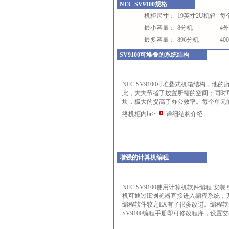
NEC SV9100规格
机柜尺寸：
19英寸2U机箱
每
最小容量：
8分机
4
最多容量：
896分机
40
SV9100可堆叠的系统结构
NEC SV9100可堆叠式机箱结构，
此，大大节省了放置所需的空间；同时
块，极大的提高了办公效率。每个单元的
络机柜内br>
详细结构介绍
增强的计算机编程
NEC SV9100使用计算机软件编程 
机可通过IE浏览器直接进入编程系统，无
编程软件较之
EX
有了很多改进。编程软
SV9100编程手册即可修改程序，设置