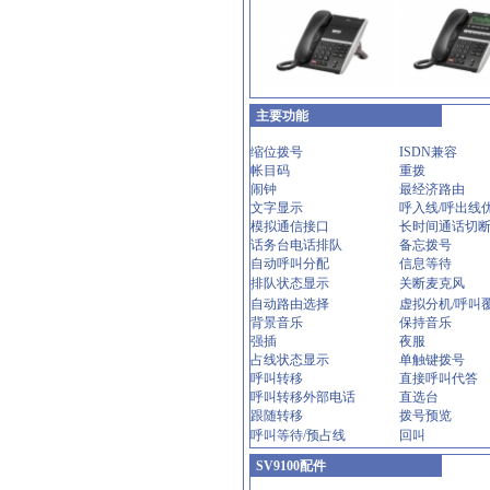
主要功能
缩位拨号
ISDN兼容
帐目码
重拨
闹钟
最经济路由
文字显示
呼入线/呼出线
模拟通信接口
长时间通话切
话务台电话排队
备忘拨号
自动呼叫分配
信息等待
排队状态显示
关断麦克风
自动路由选择
虚拟分机/呼叫
背景音乐
保持音乐
强插
夜服
占线状态显示
单触键拨号
呼叫转移
直接呼叫代答
呼叫转移外部电话
直选台
跟随转移
拨号预览
呼叫等待/预占线
回叫
SV9100配件