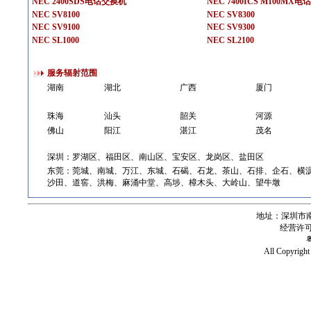
NEC 2400SDS电话交换机
NEC 7400ICS M100MX
NEC SV8100
NEC SV8300
NEC SV9100
NEC SV9300
NEC SL1000
NEC SL2100
服务辐射范围
湖南
湖北
广西
厦门
珠海
汕头
韶关
河源
佛山
阳江
湛江
茂名
深圳：罗湖区、福田区、南山区、宝安区、龙岗区、盐田区
东莞：莞城、南城、万江、东城、石碣、石龙、茶山、石排、企石、横
沙田、道窖、洪梅、麻涌中堂、高埗、樟木头、大岭山、望牛墩
地址：深圳市南
经营许可证号
All Copy