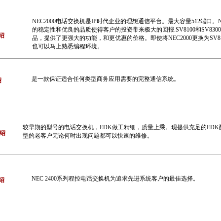
NEC2000电话交换机是IP时代企业的理想通信平台。最大容量512端口。NE
的稳定性和优良的品质使得客户的投资带来极大的回报.SV8100和SV8300
绍
品，提供了更强大的功能，和更优惠的价格。即使将NEC2000更换为SV810
也可以马上熟悉编程环境。
是一款保证适合任何类型商务应用需要的完整通信系统。
绍
较早期的型号的电话交换机，EDK做工精细，质量上乘。现提供充足的ED
介绍
型的老客户无论何时出现问题都可以快速的维修。
NEC 2400系列程控电话交换机为追求先进系统客户的最佳选择。
绍