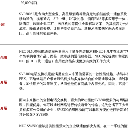
192,000端口。
SV9500SE是专为大型企业、高星级酒店等量身定制的智能统一通信系
移动通信、视频通话、SIP中继、UC及协作、酒店PMS等多应用于一体，旨在
际酒店、跨国企业/工厂、医疗机构等提供全套解决方案，为其提高办公
E介绍
成本、降低通信资费。让用户享受新产品、新技术所带来的融合多应用
比、高可靠性的极致体验。
NEC SL1000智能通信服务器注入了诸多先进技术和NEC十几年在亚洲
个简单的电话产品，而是一款卓越的通信服务器。NEC为它提供IP和远
细介绍
NEC的UC（统一通信）应用程序能实现更加有效的工作方式
SV8100电话交换机是能满足企业未来通信需要的一款性能优越、功能丰
PBX。它给终端用户带来通讯科技与多媒体结合的全新通讯体验。通过
细介绍
备，加快用户的决策速度，从而使他们在商战中占得先机。因此，它是中小
选。
面向未来推出的全新电话交换机，强大的IP功能使SV8300更多的与网络融
理，性能优异。你可以通过网络进行传统语音的传输，这为您省下了大
细介绍
拥有多家分公司的企业，SV8300的组网功能可以非常方便的进行语音通信
过升级版为SV8300.
NEC SV8500能够提供性能强大的企业级通信解决方案。在一个系统的