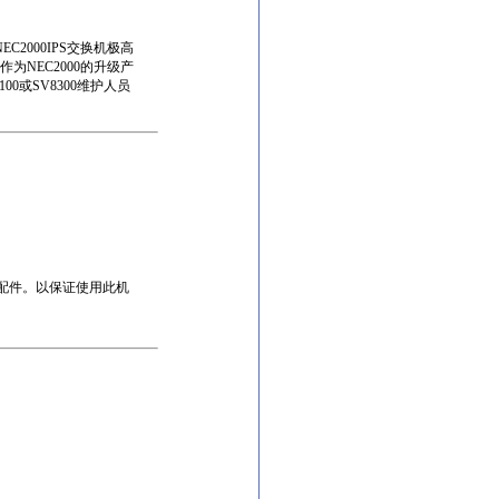
C2000IPS交换机极高
作为NEC2000的升级产
0或SV8300维护人员
K配件。以保证使用此机