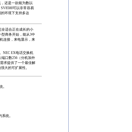
点，还是一款能为数以
V8500可以非常容易
网的环境下支持多达
，完全适合正在成长的小
小型商务开始，能从3中
话机连接，来电显示，来
NEC EX电话交换机
大端口数256（分机加外
务需求提供了一个最佳解
供的强大的可扩展性。
系统。
体的系统。