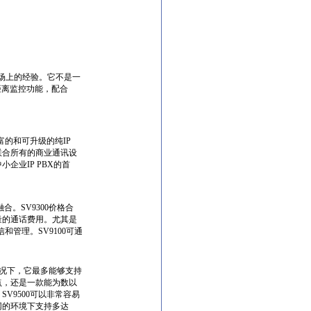
市场上的经验。它不是一
距离监控功能，配合
富的和可升级的纯IP
联合所有的商业通讯设
企业IP PBX的首
合。SV9300价格合
量的通话费用。尤其是
和管理。SV9100可通
情况下，它最多能够支持
点，还是一款能为数以
V9500可以非常容易
网的环境下支持多达