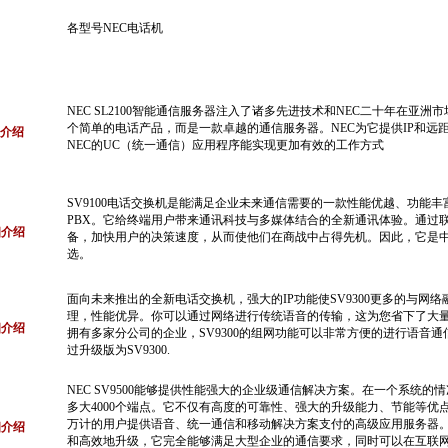
各型号NEC电话机
NEC SL2100智能通信服务器注入了诸多先进技术和NEC二十年在亚洲
个简单的电话产品，而是一款卓越的通信服务器。NEC为它提供IP和远
细介绍
NEC的UC（统一通信）应用程序能实现更加有效的工作方式
SV9100电话交换机是能满足企业未来通信需要的一款性能优越、功能丰
PBX。它给终端用户带来通讯科技与多媒体结合的全新通讯体验。通过
细介绍
备，加快用户的决策速度，从而使他们在商战中占得先机。因此，它是中小
选。
面向未来推出的全新电话交换机，强大的IP功能使SV9300更多的与网络融
理，性能优异。你可以通过网络进行传统语音的传输，这为您省下了大
细介绍
拥有多家分公司的企业，SV9300的组网功能可以非常方便的进行语音通信
过升级版为SV9300.
NEC SV9500能够提供性能强大的企业级通信解决方案。在一个系统的
多大4000个端点。它不仅有高度的可靠性、强大的升级能力、节能等优
万计的用户提供语音、统一通信和移动解决方案支付的高级应用服务器。S
细介绍
和高效地升级，它完全能够满足大型企业的通信要求，同时可以在互联