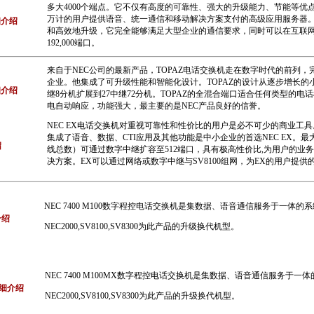
多大4000个端点。它不仅有高度的可靠性、强大的升级能力、节能等优
万计的用户提供语音、统一通信和移动解决方案支付的高级应用服务器。S
细介绍
和高效地升级，它完全能够满足大型企业的通信要求，同时可以在互联
192,000端口。
来自于NEC公司的最新产品，TOPAZ电话交换机走在数字时代的前列
企业。他集成了可升级性能和智能化设计。TOPAZ的设计从逐步增长的
细介绍
继8分机扩展到27中继72分机。TOPAZ的全混合端口适合任何类型的电
电自动响应，功能强大，最主要的是NEC产品良好的信誉。
NEC EX电话交换机对重视可靠性和性价比的用户是必不可少的商业工具。
集成了语音、数据、CTI应用及其他功能是中小企业的首选NEC EX。最
绍
线总数）可通过数字中继扩容至512端口，具有极高性价比,为用户的业
决方案。EX可以通过网络或数字中继与SV8100组网，为EX的用户提
NEC 7400 M100数字程控电话交换机是集数据、语音通信服务于一体的
介绍
NEC2000,SV8100,SV8300为此产品的升级换代机型。
NEC 7400 M100MX数字程控电话交换机是集数据、语音通信服务于一
详细介绍
NEC2000,SV8100,SV8300为此产品的升级换代机型。