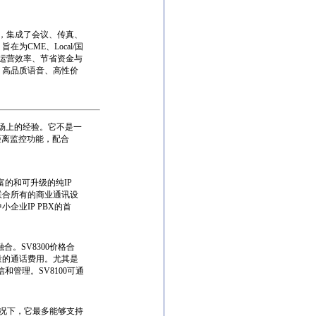
统，集成了会议、传真、
为CME、Local/国
/运营效率、节省资金与
、高品质语音、高性价
市场上的经验。它不是一
距离监控功能，配合
富的和可升级的纯IP
联合所有的商业通讯设
企业IP PBX的首
合。SV8300价格合
量的通话费用。尤其是
和管理。SV8100可通
情况下，它最多能够支持