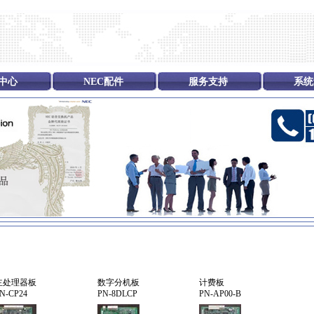
中心
NEC配件
服务支持
系统
主处理器板
数字分机板
计费板
N-CP24
PN-8DLCP
PN-AP00-B