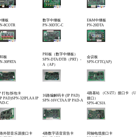
中继板
数字中继板
E&M中继板
N-8COTR
PN-30DTC-C
PN-20DTA
PRI板（数字中继板）
RI板
会议板
SPN-DTA/DTB（PRT）-
N-30PRTA
SPN-CFTC(AP)
A（AP）
4路基站 （CS/ZT）接口卡 （U
IP 打包/拆包卡
16路编解码卡 (IP PAD)
IP PAD)SPN-32IPLAA IP
接口）
SPN-16VCTAA IP PAD-A
AD-C
SPN-4CSIA
2路外部音乐源接口卡
4路数字语音宣告卡
同轴电缆接口卡