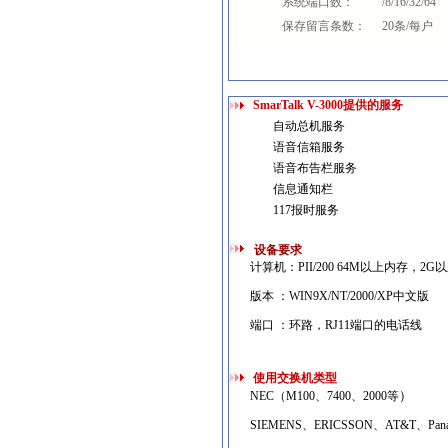
系统端口数：
/8/16/32/64
保存留言条数：
20条/每户
SmarTalk V-3000提供的服务
自动总机服务
语音信箱服务
语音布告栏服务
信息通知栏
117报时服务
设备要求
计算机：PII/200 64M以上内存，2
版本 ：WIN9X/NT/2000/XP中文版
端口 ：环路，RJ11端口的电话线
使用交换机类型
）
NEC（M100、7400、2000等
SIEMENS、ERICSSON、AT&T、Pan