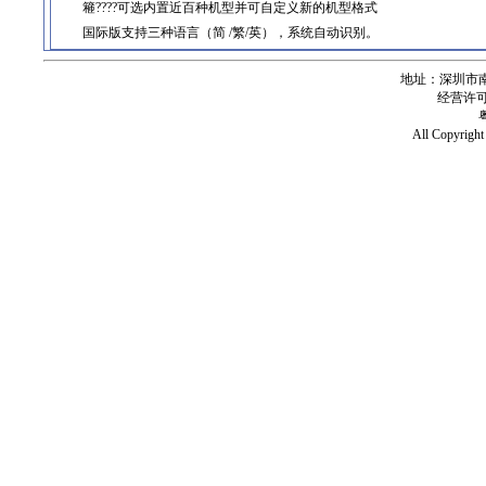
篐????可选内置近百种机型并可自定义新的机型格式
国际版支持三种语言（简 /繁/英），系统自动识别。
地址：深圳市南
经营许可证号
All Copy