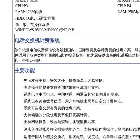
最低硬件配置
建议硬件配置
CPU:P3
CPU: P4
RAM: 128M内存
RAM: 256M
HDD: 1G以上硬盘容量
简、繁、英操作系统：
WINDOWS 95/98/ME/2000或NT /XP
电话交换机计费系统
软件依据电信收费标准设有最新国内，国际资费及各种资费的优惠方案、服
件适用于各种类型的集团电话/程控交换机，能为您提供出色的电话系统监
店、企业及部队
主要功能
界面友好美观，安装方便，操作简单，容易维护。
查询操作简易并支持查询结果转换成其他文档。
系统已含中国电信、中国联通、网通及其它 IP的最新资费。
系统设有路由拨号处理，用户可根据出局号自定义计费标准。
系统可自定义所有资费的优惠方案。
支持精确的分段优惠及节假日优惠计费。
支持网络操作、设置与查询，实现数据共享。
酒店入住结帐及押金报警功能齐全，支持多操作员操作，提供酒店管理
适用于国内外程控交换机、集团电话、调度机、话单缓冲器机型；????楬?